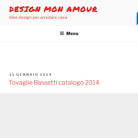
Salta
DESIGN MON AMOUR
al
Idee design per arredare casa
contenuto
Menu
TAG:
BASSETTI
PUBBLICATO
11 GENNAIO 2014
IL
Tovaglie Bassetti catalogo 2014