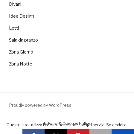
Divani
Idee Design
Letti
Sala da pranzo
Zona Giorno
Zona Notte
Proudly powered by WordPress
Privacy & Cookies Policy
Questo sito utilizza i cookie per offrire i propri servizi. Se decidi di
continuare la navigazione consideriamo che accetti il loro uso.