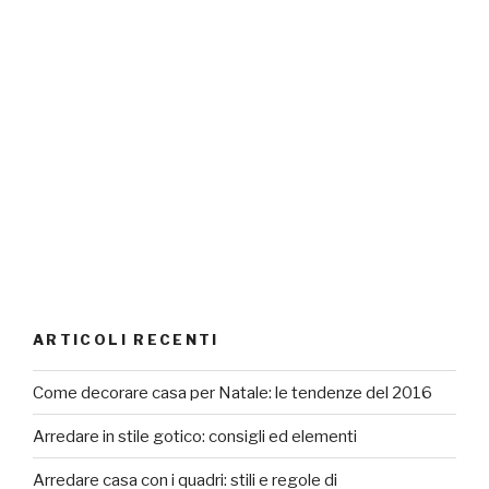
linea
per
la
casa”
ARTICOLI RECENTI
Come decorare casa per Natale: le tendenze del 2016
Arredare in stile gotico: consigli ed elementi
Arredare casa con i quadri: stili e regole di