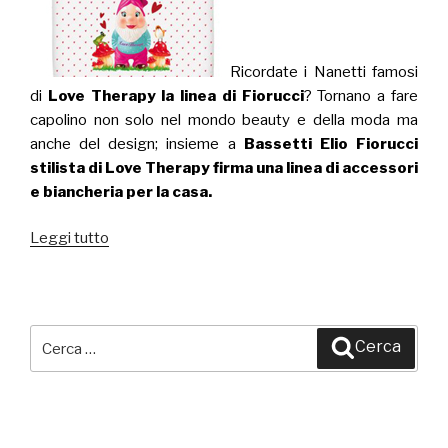
Ricordate i Nanetti famosi
di
Love Therapy la linea di Fiorucci
? Tornano a fare
capolino non solo nel mondo beauty e della moda ma
anche del design; insieme a
Bassetti Elio Fiorucci
stilista di Love Therapy firma una linea di accessori
e biancheria per la casa.
Leggi tutto
“Bassetti
e
Elio
Fiorucci
insieme
Cerca:
Cerca
per
Love
Therapy:
una