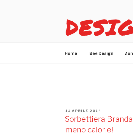
Salta
al
DESI
contenuto
Idee design per arreda
Home
Idee Design
Zon
TAG:
BRANDANI
PUBBLICATO
11 APRILE 2014
IL
Sorbettiera Brandan
meno calorie!