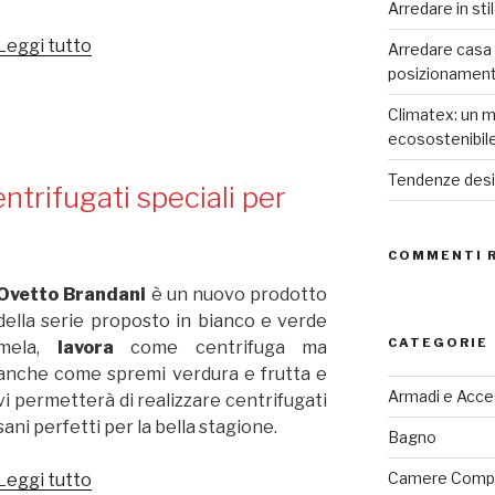
Arredare in sti
Leggi tutto
“Sorbettiera
Arredare casa co
Brandani:
posizionamen
meglio
Climatex: un m
del
ecosostenibil
gelato,
meno
Tendenze desig
ntrifugati speciali per
calorie!”
COMMENTI 
Ovetto Brandani
è un nuovo prodotto
della serie proposto in bianco e verde
CATEGORIE
mela,
lavora
come centrifuga ma
anche come spremi verdura e frutta e
Armadi e Acce
vi permetterà di realizzare centrifugati
sani perfetti per la bella stagione.
Bagno
Camere Comp
Leggi tutto
“Ovetto