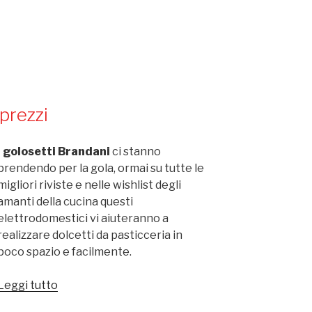
prezzi
I
golosetti Brandani
ci stanno
prendendo per la gola, ormai su tutte le
migliori riviste e nelle wishlist degli
amanti della cucina questi
elettrodomestici vi aiuteranno a
realizzare dolcetti da pasticceria in
poco spazio e facilmente.
Leggi tutto
“Golosetti
Brandani