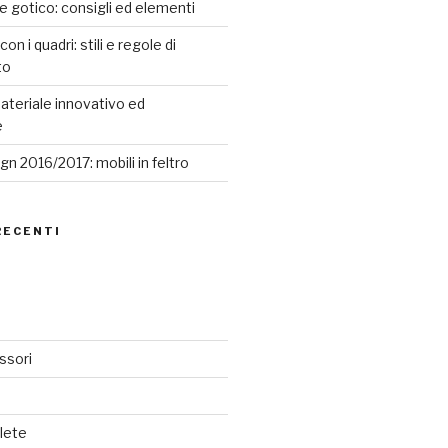
le gotico: consigli ed elementi
n i quadri: stili e regole di
to
ateriale innovativo ed
e
n 2016/2017: mobili in feltro
RECENTI
ssori
lete