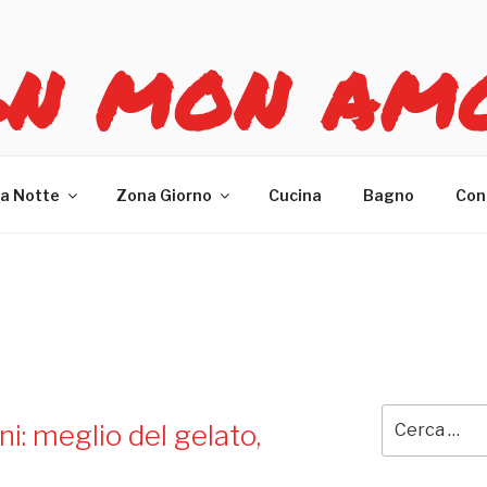
GN MON AM
re casa
a Notte
Zona Giorno
Cucina
Bagno
Con
Cerca:
i: meglio del gelato,