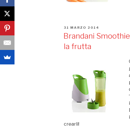
PUBBLICATO
31 MARZO 2014
IL
Brandani Smoothies
la frutta
crearli!