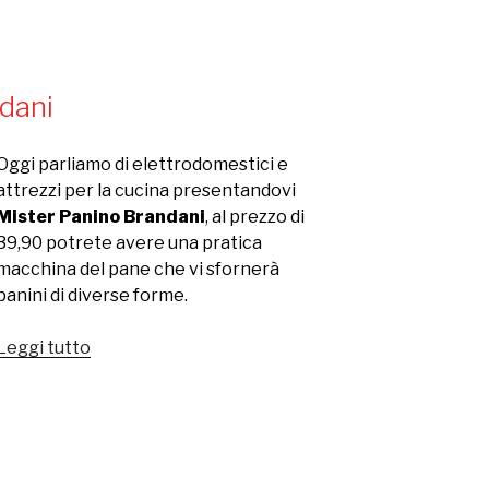
prezzi”
dani
Oggi parliamo di elettrodomestici e
attrezzi per la cucina presentandovi
Mister Panino Brandani
, al prezzo di
39,90 potrete avere una pratica
macchina del pane che vi sfornerà
panini di diverse forme.
Leggi tutto
“Mister
Panino
Brandani”