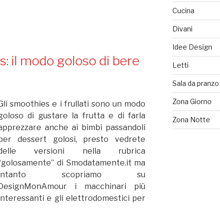
Brandani:
Cucina
centrifugati
speciali
Divani
per
Idee Design
l’estate”
: il modo goloso di bere
Letti
Sala da pranzo
Zona Giorno
Gli smoothies e i frullati sono un modo
goloso di gustare la frutta e di farla
Zona Notte
apprezzare anche ai bimbi passandoli
per dessert golosi, presto vedrete
delle versioni nella rubrica
“golosamente” di Smodatamente.it ma
intanto scopriamo su
DesignMonAmour i macchinari più
interessanti e gli elettrodomestici per