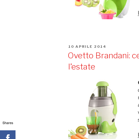
PUBBLICATO
10 APRILE 2014
IL
Ovetto Brandani: ce
l’estate
Shares