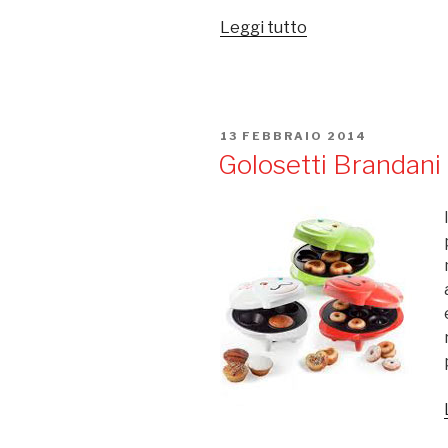
Leggi tutto
“Brandani
Smoothies:
il
modo
goloso
PUBBLICATO
13 FEBBRAIO 2014
di
IL
Golosetti Brandani 
bere
la
frutta”