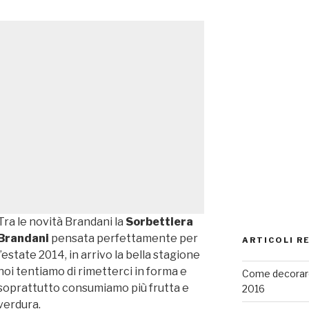
Tra le novità Brandani la
Sorbettiera
Brandani
pensata perfettamente per
ARTICOLI R
l’estate 2014, in arrivo la bella stagione
noi tentiamo di rimetterci in forma e
Come decorare
soprattutto consumiamo più frutta e
2016
verdura.