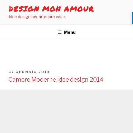
Salta
DESIGN MON AMOUR
al
Idee design per arredare casa
contenuto
Menu
TAG:
CAMERE MODERNE
PUBBLICATO
17 GENNAIO 2014
IL
Camere Moderne idee design 2014