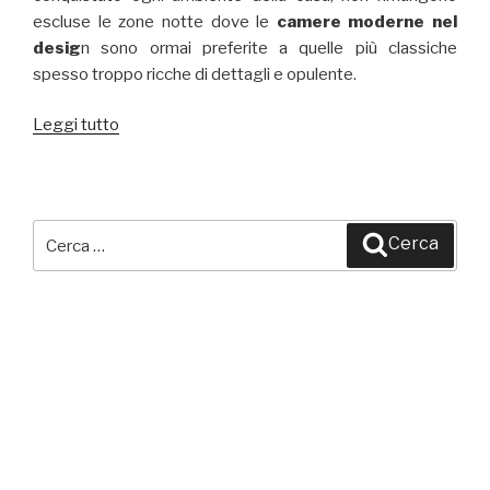
escluse le zone notte dove le
camere moderne nel
desig
n sono ormai preferite a quelle più classiche
spesso troppo ricche di dettagli e opulente.
Leggi tutto
“Camere
Moderne
idee
design
2014”
Cerca:
Cerca