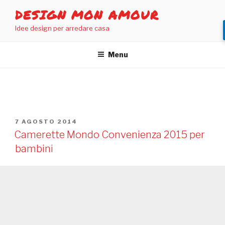
Salta
DESIGN MON AMOUR
al
Idee design per arredare casa
contenuto
Menu
TAG:
CAMERETTE MONDO CONVENIENZA
PUBBLICATO
7 AGOSTO 2014
IL
Camerette Mondo Convenienza 2015 per
bambini