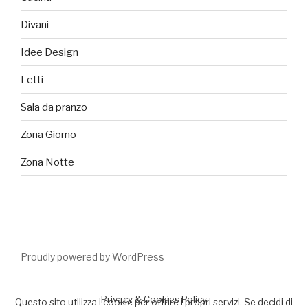
Divani
Idee Design
Letti
Sala da pranzo
Zona Giorno
Zona Notte
Proudly powered by WordPress
Privacy & Cookies Policy
Questo sito utilizza i cookie per offrire i propri servizi. Se decidi di