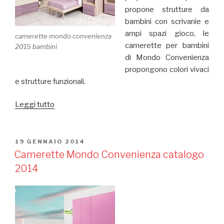
propone strutture da
bambini con scrivanie e
ampi spazi gioco, le
camerette mondo convenienza
camerette per bambini
2015 bambini
di Mondo Convenienza
propongono colori vivaci
e strutture funzionali.
Leggi tutto
“Camerette
Mondo
Convenienza
2015
PUBBLICATO
19 GENNAIO 2014
IL
per
Camerette Mondo Convenienza catalogo
bambini”
2014