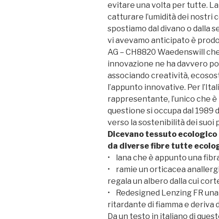
evitare una volta per tutte. La
catturare l’umidità dei nostri c
spostiamo dal divano o dalla 
vi avevamo anticipato è prodo
AG – CH8820 Waedenswill che è
innovazione ne ha davvero port
associando creatività, ecososte
l’appunto innovative. Per l’Ita
rappresentante, l’unico che è la
questione si occupa dal 1989 d
verso la sostenibilità dei suoi 
Dicevano tessuto ecologico
da diverse fibre tutte ecolog
• lana che è appunto una fibra
• ramie un orticacea anallergi
regala un albero dalla cui corte
• Redesigned Lenzing FR una f
ritardante di fiamma e deriva d
Da un testo in italiano di ques