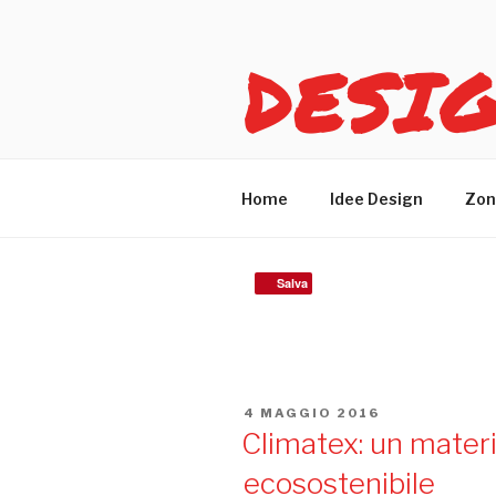
Salta
al
DESI
contenuto
Idee design per arreda
Home
Idee Design
Zon
Salva
TAG:
CLIMATEX
PUBBLICATO
4 MAGGIO 2016
IL
Climatex: un materi
ecosostenibile