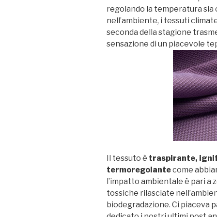
regolando la temperatura sia 
nell’ambiente, i tessuti climate
seconda della stagione trasm
sensazione di un piacevole te
Il tessuto è
traspirante, igni
termoregolante
come abbiamo
l’impatto ambientale è pari a
tossiche rilasciate nell’ambi
biodegradazione. Ci piaceva par
dedicato i nostri ultimi post 