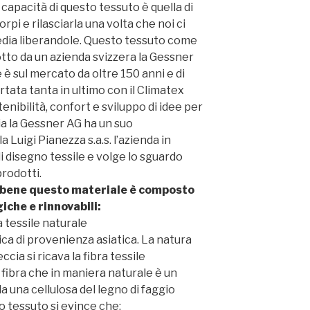
 capacità di questo tessuto è quella di
orpi e rilasciarla una volta che noi ci
sedia liberandole. Questo tessuto come
tto da un azienda svizzera la Gessner
 sul mercato da oltre 150 anni e di
ata tanta in ultimo con il Climatex
nibilità, confort e sviluppo di idee per
lia la Gessner AG ha un suo
 Luigi Pianezza s.a.s. l’azienda in
i disegno tessile e volge lo sguardo
prodotti.
 bene questo materiale è composto
iche e rinnovabili:
 tessile naturale
ca di provenienza asiatica. La natura
ccia si ricava la fibra tessile
ibra che in maniera naturale è un
a una cellulosa del legno di faggio
to tessuto si evince che: