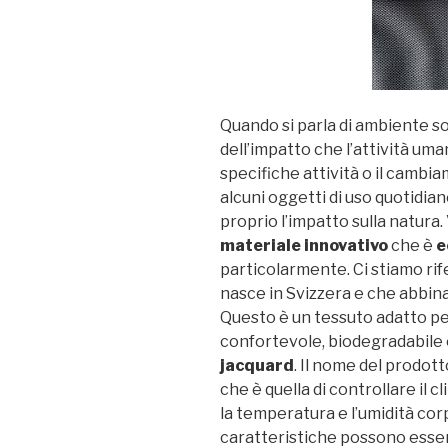
Quando si parla di ambiente s
dell’impatto che l’attività uman
specifiche attività o il cambi
alcuni oggetti di uso quotidia
proprio l’impatto sulla natura.
materiale innovativo
che è
e
particolarmente. Ci stiamo ri
nasce in Svizzera e che abbina 
Questo è un tessuto adatto p
confortevole, biodegradabile 
jacquard
. Il nome del prodot
che è quella di controllare il
la temperatura e l’umidità cor
caratteristiche possono esser