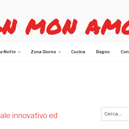
GN MON AM
re casa
a Notte
Zona Giorno
Cucina
Bagno
Con
Cerca:
ale innovativo ed