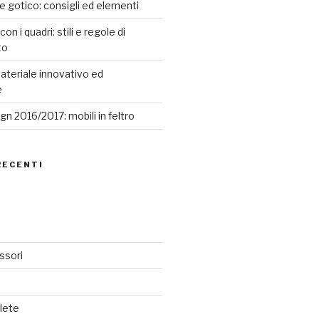
le gotico: consigli ed elementi
n i quadri: stili e regole di
to
ateriale innovativo ed
e
n 2016/2017: mobili in feltro
RECENTI
ssori
lete