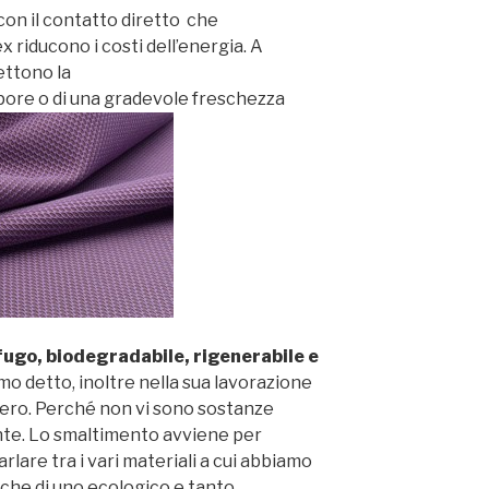
con il contatto diretto che
x riducono i costi dell’energia. A
ettono la
pore o di una gradevole freschezza
fugo, biodegradabile, rigenerabile e
 detto, inoltre nella sua lavorazione
 zero. Perché non vi sono sostanze
ente. Lo smaltimento avviene per
lare tra i vari materiali a cui abbiamo
anche di uno ecologico e tanto