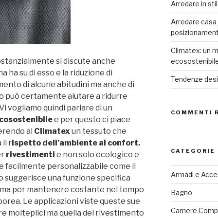
Arredare in sti
Arredare casa co
posizionamen
Climatex: un m
ostanzialmente si discute anche
ecosostenibil
a ha su di esso e la riduzione di
Tendenze desig
amento di alcune abitudini ma anche di
no può certamente aiutare a ridurre
 Vi vogliamo quindi parlare di un
COMMENTI 
cosostenibile
e per questo ci piace
ferendo al
Climatex
un tessuto che
il r
ispetto dell’ambiente al confort.
CATEGORIE
er
rivestimenti
e non solo ecologico e
e facilmente personalizzabile come il
Armadi e Acce
to suggerisce una funzione specifica
 clima per mantenere costante nel tempo
Bagno
porea. Le applicazioni viste queste sue
Camere Comp
e molteplici ma quella del rivestimento