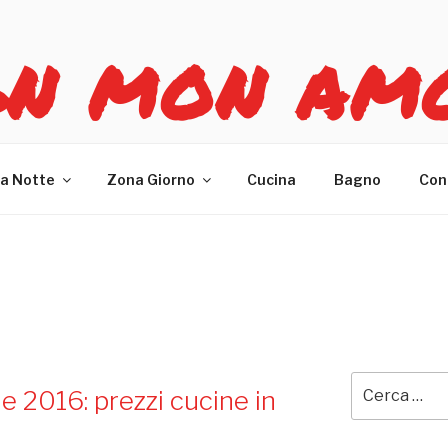
GN MON AM
re casa
a Notte
Zona Giorno
Cucina
Bagno
Con
’AX
Cerca:
 2016: prezzi cucine in