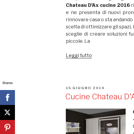
Chateau D’Ax cucine 2016
r
e ne presenta di nuovi pront
rinnovare casa o sta andando a
scelta di ottimizzare gli spazi,
sceglie di creare soluzioni fu
piccole. La
Leggi tutto
“Chateau
D’Ax
cucine
2016:
Shares
prezzi
PUBBLICATO
15 GIUGNO 2014
cucine
IL
Cucine Chateau D’A
in
offerta”