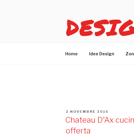
Salta
al
DESI
contenuto
Idee design per arreda
Home
Idee Design
Zon
TAG:
CUCINE CHATEAU D
PUBBLICATO
2 NOVEMBRE 2015
IL
Chateau D’Ax cucine
offerta