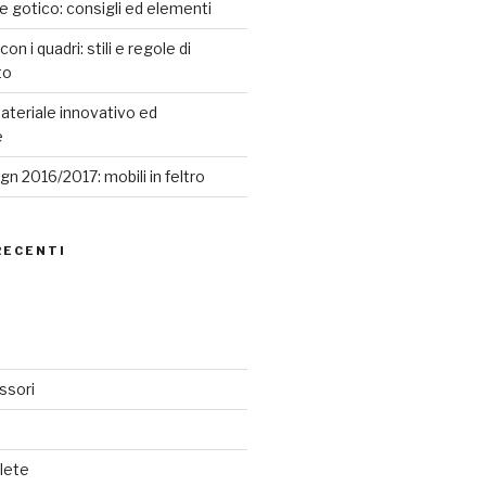
le gotico: consigli ed elementi
n i quadri: stili e regole di
to
ateriale innovativo ed
e
n 2016/2017: mobili in feltro
RECENTI
ssori
lete