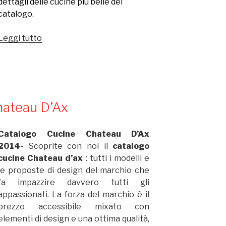
dettagli delle cucine più belle del
catalogo.
Leggi tutto
“Catalogo
cucine
Chateau
d’Ax
2014”
hateau D’Ax
Catalogo Cucine Chateau D’Ax
2014-
Scoprite con noi il
catalogo
cucine Chateau d’ax
: tutti i modelli e
le proposte di design del marchio che
fa impazzire davvero tutti gli
appassionati. La forza del marchio è il
prezzo accessibile mixato con
elementi di design e una ottima qualità,