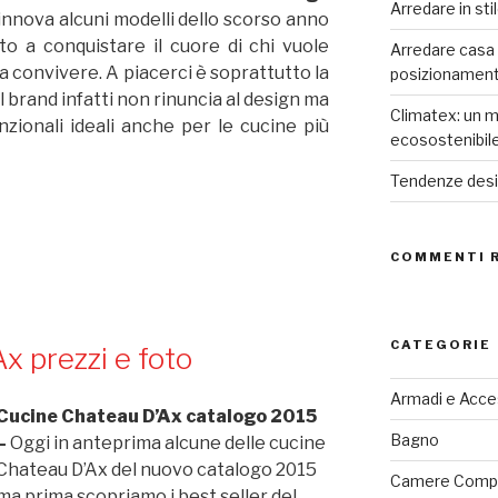
Arredare in sti
innova alcuni modelli dello scorso anno
o a conquistare il cuore di chi vuole
Arredare casa co
 convivere. A piacerci è soprattutto la
posizionamen
 il brand infatti non rinuncia al design ma
Climatex: un m
nzionali ideali anche per le cucine più
ecosostenibil
Tendenze desig
COMMENTI 
CATEGORIE
x prezzi e foto
Armadi e Acce
Cucine Chateau D’Ax catalogo 2015
Bagno
–
Oggi in anteprima alcune delle cucine
Chateau D’Ax del nuovo catalogo 2015
Camere Comp
ma prima scopriamo i best seller del