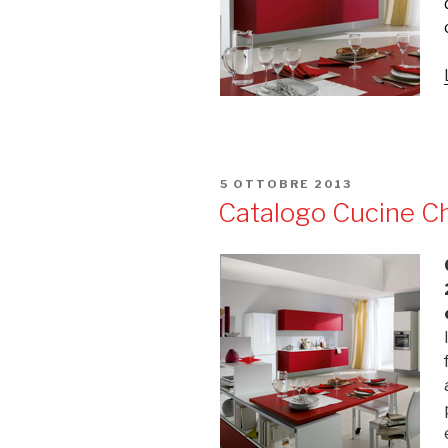
PUBBLICATO
5 OTTOBRE 2013
IL
Catalogo Cucine C