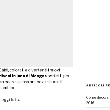
Caldi, colorati e divertenti i nuovi
divani in lana di Mangas
perfetti per
arredare la casa anche a misura di
ARTICOLI R
bambino.
Come decorare
Leggi tutto
“Mangas
2016
Divani