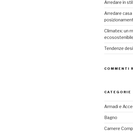
in
Arredare in sti
Lana
Arredare casa co
modulabili”
posizionamen
Climatex: un m
ecosostenibil
Tendenze desig
COMMENTI 
CATEGORIE
Armadi e Acce
Bagno
Camere Comp