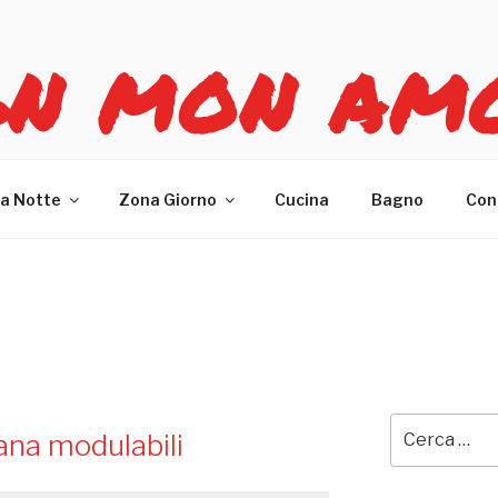
GN MON AM
re casa
a Notte
Zona Giorno
Cucina
Bagno
Con
Cerca:
ana modulabili