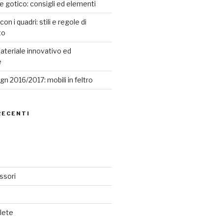
le gotico: consigli ed elementi
n i quadri: stili e regole di
to
ateriale innovativo ed
e
n 2016/2017: mobili in feltro
RECENTI
ssori
lete