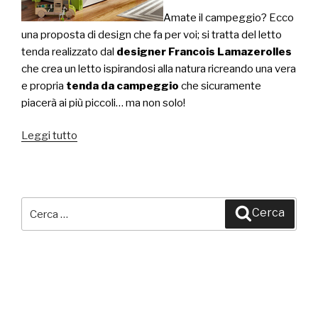
Amate il campeggio? Ecco
una proposta di design che fa per voi; si tratta del letto
tenda realizzato dal
designer Francois Lamazerolles
che crea un letto ispirandosi alla natura ricreando una vera
e propria
tenda da campeggio
che sicuramente
piacerà ai più piccoli… ma non solo!
Leggi tutto
“Lil
Tente:
il
letto
tenda
Cerca:
Cerca
da
campeggio
per
bambini”