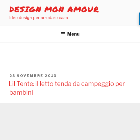
Salta
DESIGN MON AMOUR
al
Idee design per arredare casa
contenuto
Menu
TAG:
LIL TENTE
PUBBLICATO
23 NOVEMBRE 2013
IL
Lil Tente: il letto tenda da campeggio per
bambini