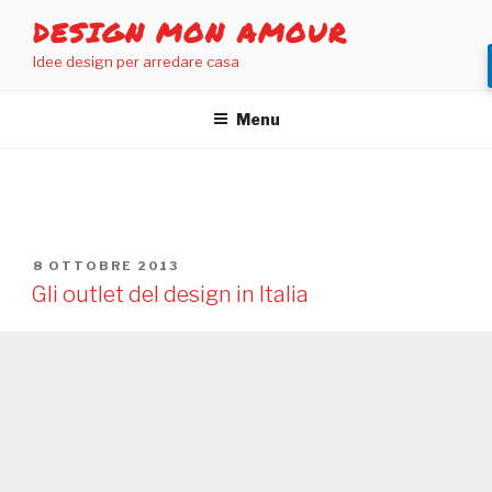
Salta
DESIGN MON AMOUR
al
Idee design per arredare casa
contenuto
Menu
TAG:
OUTLET DESIGN
PUBBLICATO
8 OTTOBRE 2013
IL
Gli outlet del design in Italia