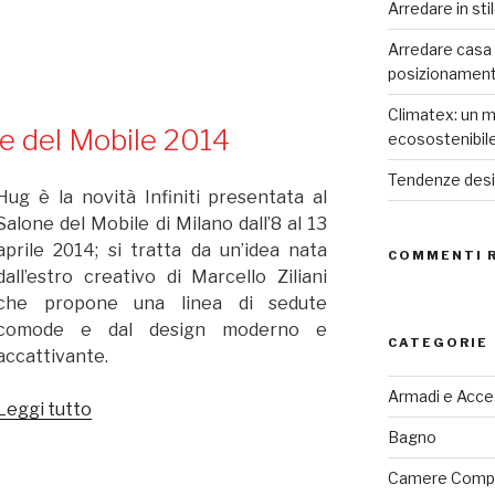
Home
Arredare in sti
festeggia
Arredare casa co
il
posizionamen
salone
del
Climatex: un m
one del Mobile 2014
mobile!”
ecosostenibil
Tendenze desig
Hug è la novità Infiniti presentata al
Salone del Mobile di Milano dall’8 al 13
aprile 2014; si tratta da un’idea nata
COMMENTI 
dall’estro creativo di Marcello Ziliani
che propone una linea di sedute
comode e dal design moderno e
CATEGORIE
accattivante.
Armadi e Acce
Leggi tutto
“Hug
Infiniti
Bagno
al
Camere Comp
Salone