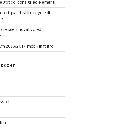
le gotico: consigli ed elementi
n i quadri: stili e regole di
to
ateriale innovativo ed
e
n 2016/2017: mobili in feltro
RECENTI
ssori
lete