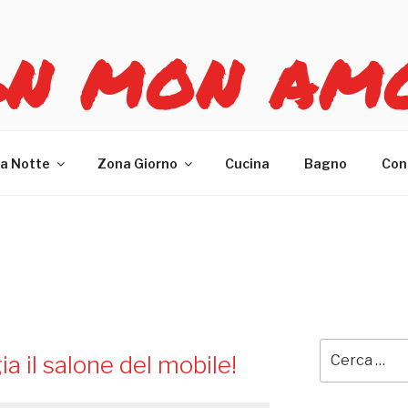
GN MON AM
re casa
a Notte
Zona Giorno
Cucina
Bagno
Con
E
Cerca:
 il salone del mobile!