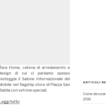
Zara Home, catena di arredamento e
design di cui vi parliamo spesso
festeggia il Salone Internazionale del
ARTICOLI R
Mobile nel flagship store di Piazza San
Babila con vetrine speciali.
Come decorare
2016
Leggi tutto
“Zara