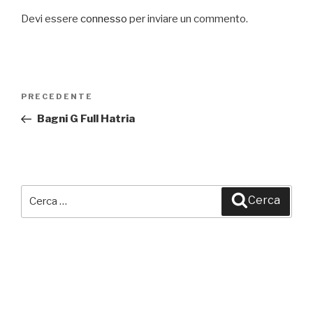
Devi essere
connesso
per inviare un commento.
Navigazione
PRECEDENTE
Articolo
articoli
precedente:
Bagni G Full Hatria
Cerca:
Cerca