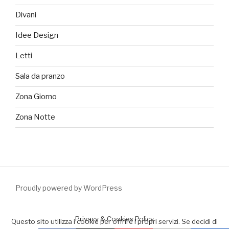
Divani
Idee Design
Letti
Sala da pranzo
Zona Giorno
Zona Notte
Proudly powered by WordPress
Privacy & Cookies Policy
Questo sito utilizza i cookie per offrire i propri servizi. Se decidi di