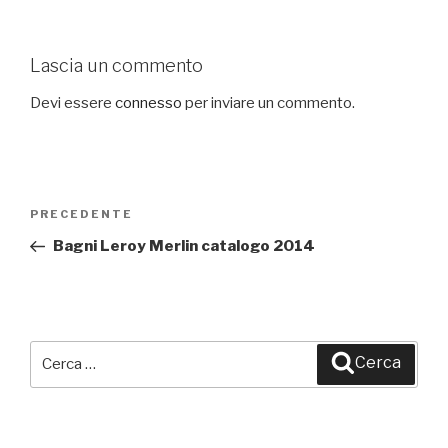
Lascia un commento
Devi essere
connesso
per inviare un commento.
Navigazione
PRECEDENTE
Articolo
articoli
precedente:
Bagni Leroy Merlin catalogo 2014
Cerca:
Cerca