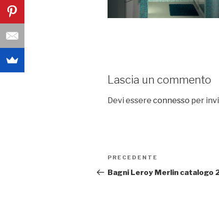
Lascia un commento
Devi essere
connesso
per inv
Navigazione
PRECEDENTE
Articolo
articoli
precedente:
Bagni Leroy Merlin catalogo