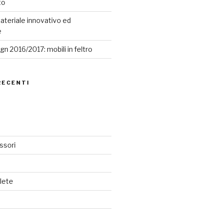
to
ateriale innovativo ed
e
n 2016/2017: mobili in feltro
RECENTI
ssori
lete