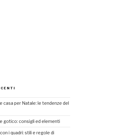
ECENTI
 casa per Natale: le tendenze del
le gotico: consigli ed elementi
n i quadri: stili e regole di