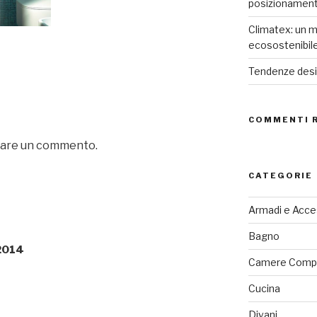
posizionamen
Climatex: un m
ecosostenibil
Tendenze desig
COMMENTI 
iare un commento.
CATEGORIE
Armadi e Acce
Bagno
 2014
Camere Comp
Cucina
Divani