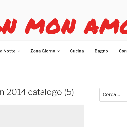
GN MON AM
re casa
a Notte
Zona Giorno
Cucina
Bagno
Con
in 2014 catalogo (5)
Cerca: