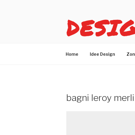
Salta
al
DESI
contenuto
Idee design per arreda
Home
Idee Design
Zon
bagni leroy merl