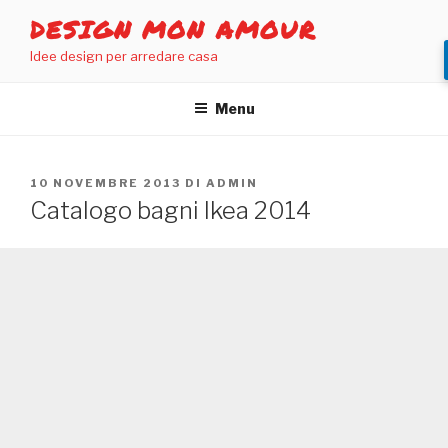
Salta
DESIGN MON AMOUR
al
Idee design per arredare casa
contenuto
Menu
PUBBLICATO
10 NOVEMBRE 2013
DI
ADMIN
IL
Catalogo bagni Ikea 2014