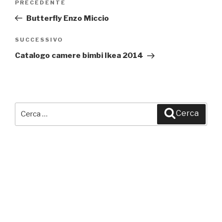
PRECEDENTE
Articolo
articoli
precedente:
Butterfly Enzo Miccio
SUCCESSIVO
Articolo
successivo
Catalogo camere bimbi Ikea 2014
Cerca:
Cerca