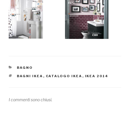
CATEGORIE
BAGNO
TAG
BAGNI IKEA
,
CATALOGO IKEA
,
IKEA 2014
I commenti sono chiusi.
Navigazione