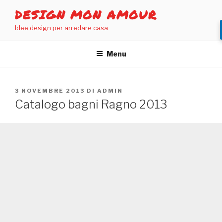
Salta
DESIGN MON AMOUR
al
Idee design per arredare casa
contenuto
Menu
PUBBLICATO
3 NOVEMBRE 2013
DI
ADMIN
IL
Catalogo bagni Ragno 2013