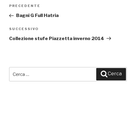
Navigazione
PRECEDENTE
Articolo
articoli
precedente:
Bagni G Full Hatria
SUCCESSIVO
Articolo
successivo
Collezione stufe Piazzetta inverno 2014
Cerca:
Cerca