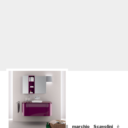
Il
marchio Scavolini
è