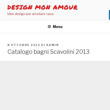
Salta
DESIGN MON AMOUR
al
Idee design per arredare casa
contenuto
Menu
PUBBLICATO
8 OTTOBRE 2013
DI
ADMIN
IL
Catalogo bagni Scavolini 2013