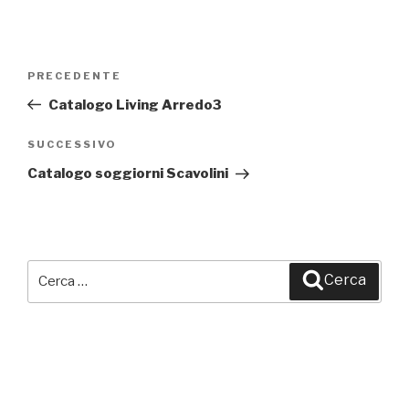
Navigazione
PRECEDENTE
Articolo
articoli
precedente:
Catalogo Living Arredo3
SUCCESSIVO
Articolo
successivo
Catalogo soggiorni Scavolini
Cerca:
Cerca