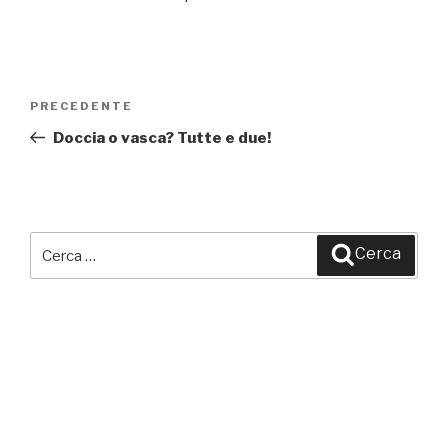
Navigazione
PRECEDENTE
Articolo
articoli
precedente:
Doccia o vasca? Tutte e due!
Cerca:
Cerca