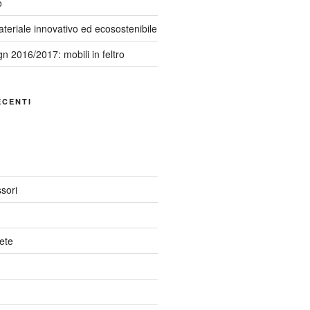
o
teriale innovativo ed ecosostenibile
 2016/2017: mobili in feltro
ECENTI
sori
ete