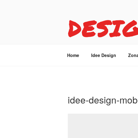
Salta
al
DESI
contenuto
Idee design per arreda
Home
Idee Design
Zona
idee-design-mobi