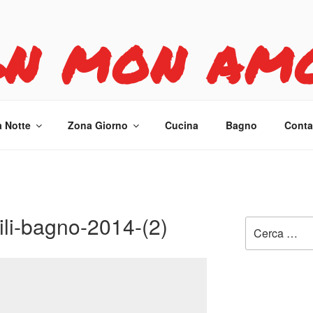
GN MON AM
re casa
 Notte
Zona Giorno
Cucina
Bagno
Contat
li-bagno-2014-(2)
Cerca: