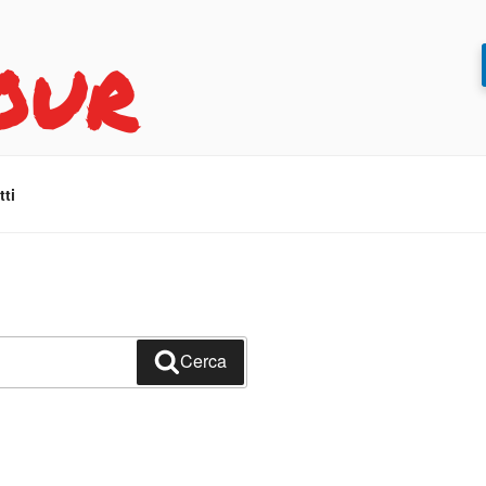
OUR
ti
Cerca