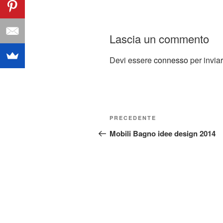
Lascia un commento
Devi essere
connesso
per invia
Navigazione
Articolo
PRECEDENTE
articoli
precedente:
Mobili Bagno idee design 2014