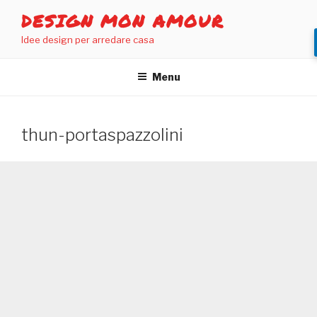
Salta
DESIGN MON AMOUR
al
Idee design per arredare casa
contenuto
Menu
thun-portaspazzolini