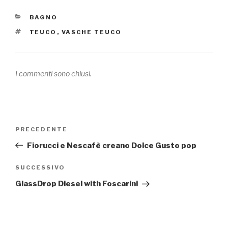
CATEGORIE
BAGNO
TAG
TEUCO
,
VASCHE TEUCO
I commenti sono chiusi.
Navigazione
PRECEDENTE
Articolo
articoli
precedente:
Fiorucci e Nescafè creano Dolce Gusto pop
SUCCESSIVO
Articolo
successivo
GlassDrop Diesel with Foscarini