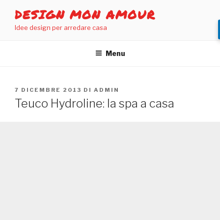
Salta
DESIGN MON AMOUR
al
Idee design per arredare casa
contenuto
Menu
PUBBLICATO
7 DICEMBRE 2013
DI
ADMIN
IL
Teuco Hydroline: la spa a casa