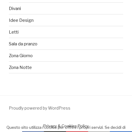
Divani
Idee Design
Letti
Sala da pranzo
Zona Giorno
Zona Notte
Proudly powered by WordPress
Privacy & Cookies Policy
Questo sito utilizza i cookie per offrire i propri servizi. Se decidi di