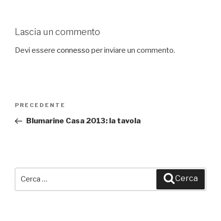
Lascia un commento
Devi essere
connesso
per inviare un commento.
Navigazione
PRECEDENTE
Articolo
articoli
precedente:
Blumarine Casa 2013: la tavola
Cerca:
Cerca