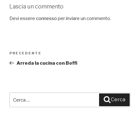
Lascia un commento
Devi essere
connesso
per inviare un commento.
Navigazione
PRECEDENTE
Articolo
articoli
precedente:
Arreda la cucina con Boffi
Cerca:
Cerca