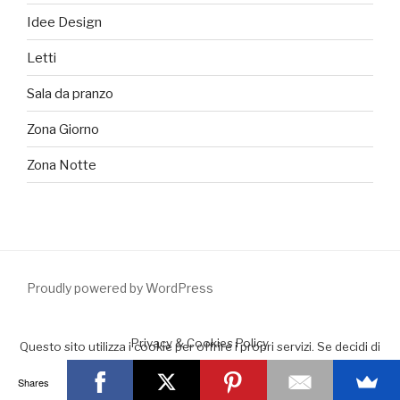
Idee Design
Letti
Sala da pranzo
Zona Giorno
Zona Notte
Proudly powered by WordPress
Privacy & Cookies Policy
Questo sito utilizza i cookie per offrire i propri servizi. Se decidi di
continuare la navigazione consideriamo che accetti il loro uso.
Shares
Accept
Leggimi