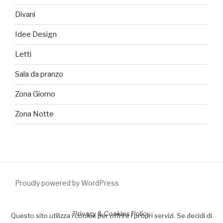
Divani
Idee Design
Letti
Sala da pranzo
Zona Giorno
Zona Notte
Proudly powered by WordPress
Privacy & Cookies Policy
Questo sito utilizza i cookie per offrire i propri servizi. Se decidi di