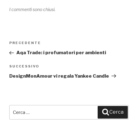
I commenti sono chiusi.
Navigazione
PRECEDENTE
Articolo
articoli
precedente:
Aqa Trade: i profumatori per ambienti
SUCCESSIVO
Articolo
successivo
DesignMonAmour vi regala Yankee Candle
Cerca:
Cerca