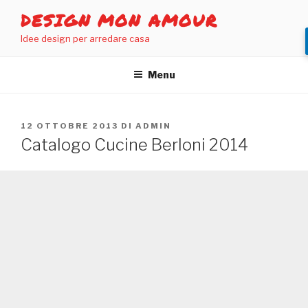
Salta
DESIGN MON AMOUR
al
Idee design per arredare casa
contenuto
Menu
PUBBLICATO
12 OTTOBRE 2013
DI
ADMIN
IL
Catalogo Cucine Berloni 2014