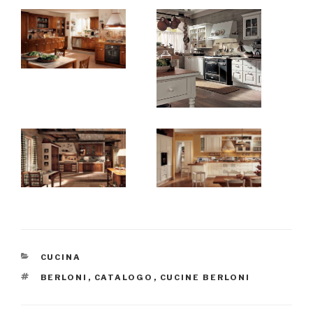
CATEGORIE
CUCINA
TAG
BERLONI
,
CATALOGO
,
CUCINE BERLONI