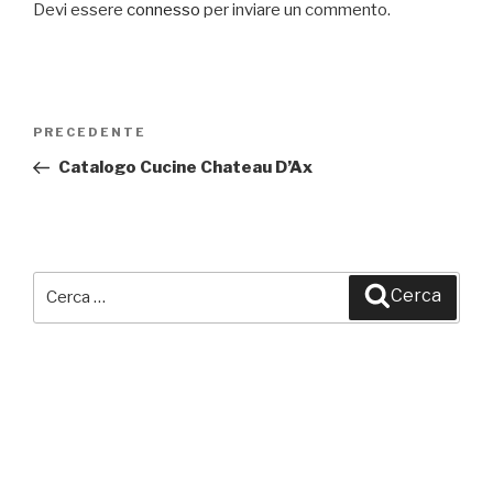
Devi essere
connesso
per inviare un commento.
Navigazione
PRECEDENTE
Articolo
articoli
precedente:
Catalogo Cucine Chateau D’Ax
Cerca:
Cerca