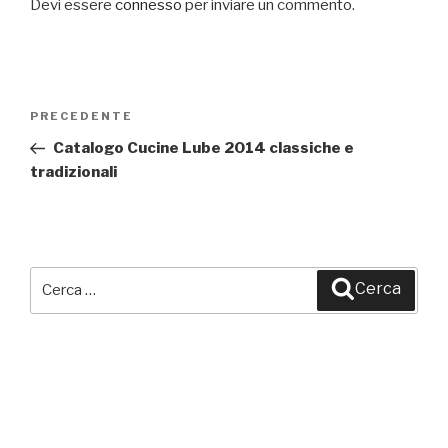
Devi essere
connesso
per inviare un commento.
Navigazione
PRECEDENTE
Articolo
articoli
precedente:
Catalogo Cucine Lube 2014 classiche e
tradizionali
Cerca:
Cerca