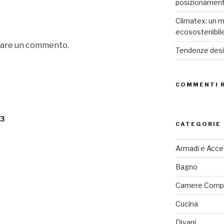
posizionamen
Climatex: un m
ecosostenibil
iare un commento.
Tendenze desig
COMMENTI 
13
CATEGORIE
Armadi e Acce
Bagno
Camere Comp
Cucina
Divani