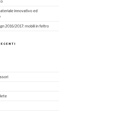
to
ateriale innovativo ed
e
n 2016/2017: mobili in feltro
RECENTI
ssori
lete