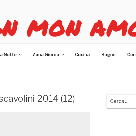
GN MON AM
re casa
a Notte
Zona Giorno
Cucina
Bagno
Con
scavolini 2014 (12)
Cerca: