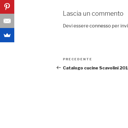
Lascia un commento
Devi essere
connesso
per inv
Navigazione
PRECEDENTE
Articolo
articoli
precedente:
Catalogo cucine Scavolini 20