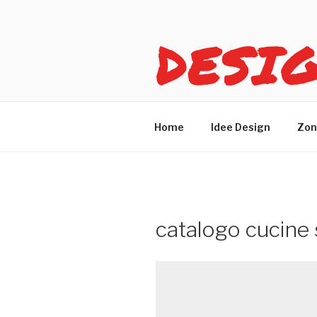
Salta
al
DESI
contenuto
Idee design per arreda
Home
Idee Design
Zon
catalogo cucine 