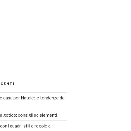
ECENTI
 casa per Natale: le tendenze del
le gotico: consigli ed elementi
n i quadri: stili e regole di