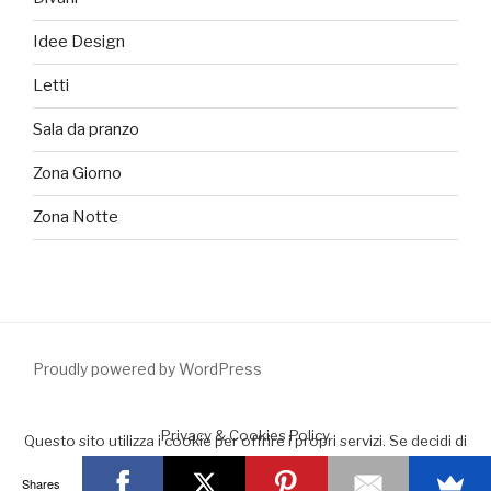
Idee Design
Letti
Sala da pranzo
Zona Giorno
Zona Notte
Proudly powered by WordPress
Privacy & Cookies Policy
Questo sito utilizza i cookie per offrire i propri servizi. Se decidi di
continuare la navigazione consideriamo che accetti il loro uso.
Shares
Accept
Leggimi