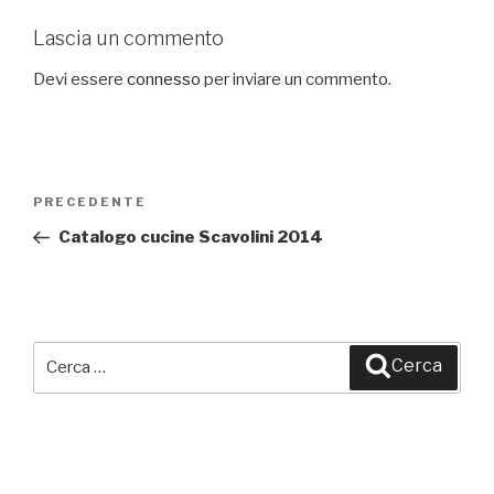
Lascia un commento
Devi essere
connesso
per inviare un commento.
Navigazione
PRECEDENTE
Articolo
articoli
precedente:
Catalogo cucine Scavolini 2014
Cerca:
Cerca