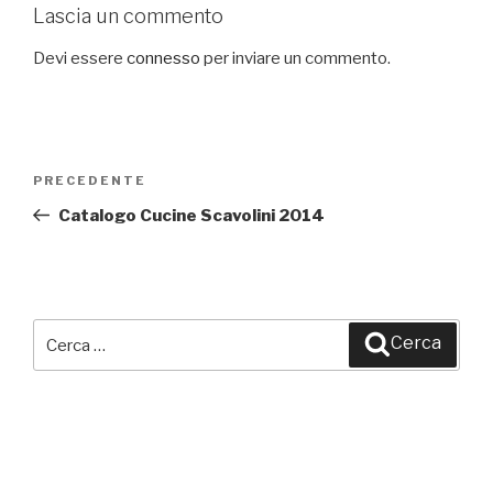
Lascia un commento
Devi essere
connesso
per inviare un commento.
Navigazione
PRECEDENTE
Articolo
articoli
precedente:
Catalogo Cucine Scavolini 2014
Cerca:
Cerca