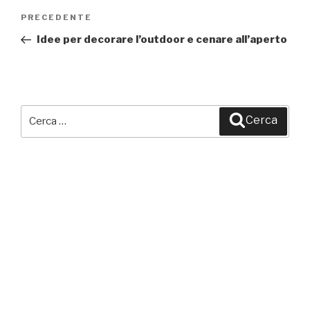
Navigazione
PRECEDENTE
Articolo
articoli
precedente:
Idee per decorare l’outdoor e cenare all’aperto
Cerca:
Cerca