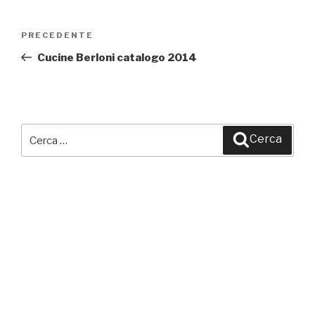
Navigazione
PRECEDENTE
Articolo
articoli
precedente:
Cucine Berloni catalogo 2014
Cerca:
Cerca