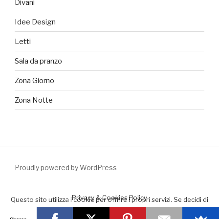
Divani
Idee Design
Letti
Sala da pranzo
Zona Giorno
Zona Notte
Proudly powered by WordPress
Privacy & Cookies Policy
Questo sito utilizza i cookie per offrire i propri servizi. Se decidi di
continuare la navigazione consideriamo che accetti il loro uso.
Shares