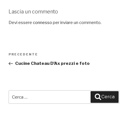
Lascia un commento
Devi essere
connesso
per inviare un commento.
Navigazione
PRECEDENTE
Articolo
articoli
precedente:
Cucine Chateau D’Ax prezzi e foto
Cerca:
Cerca