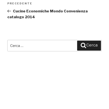
Navigazione
PRECEDENTE
Articolo
articoli
precedente:
Cucine Economiche Mondo Convenienza
catalogo 2014
Cerca:
Cerca