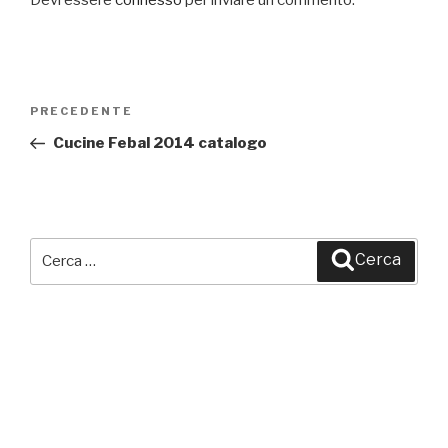
Devi essere
connesso
per inviare un commento.
Navigazione
PRECEDENTE
Articolo
articoli
precedente:
Cucine Febal 2014 catalogo
Cerca:
Cerca