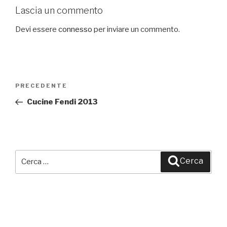
Lascia un commento
Devi essere
connesso
per inviare un commento.
Navigazione
PRECEDENTE
Articolo
articoli
precedente:
Cucine Fendi 2013
Cerca:
Cerca