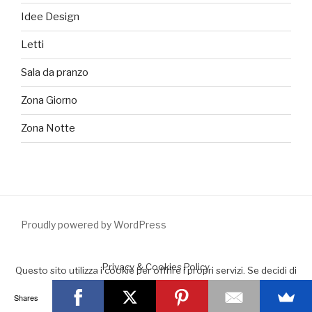
Idee Design
Letti
Sala da pranzo
Zona Giorno
Zona Notte
Proudly powered by WordPress
Privacy & Cookies Policy
Questo sito utilizza i cookie per offrire i propri servizi. Se decidi di
continuare la navigazione consideriamo che accetti il loro uso.
Shares
Accept
Leggimi