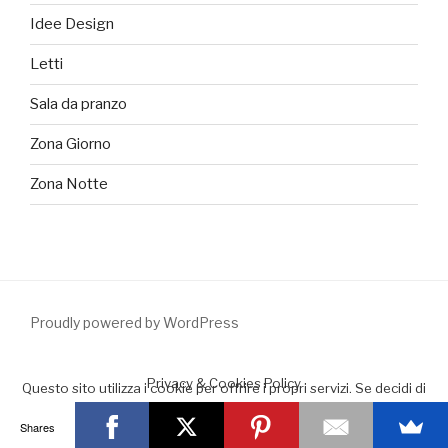
Idee Design
Letti
Sala da pranzo
Zona Giorno
Zona Notte
Proudly powered by WordPress
Privacy & Cookies Policy
Questo sito utilizza i cookie per offrire i propri servizi. Se decidi di
continuare la navigazione consideriamo che accetti il loro uso.
Shares
Accept
Leggimi