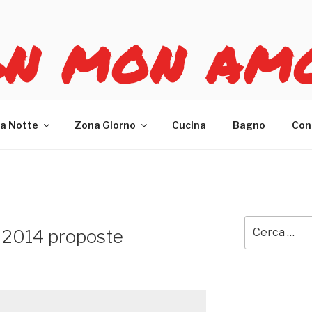
GN MON AM
re casa
a Notte
Zona Giorno
Cucina
Bagno
Con
Cerca:
l 2014 proposte