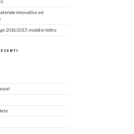
to
ateriale innovativo ed
e
n 2016/2017: mobili in feltro
RECENTI
ssori
lete