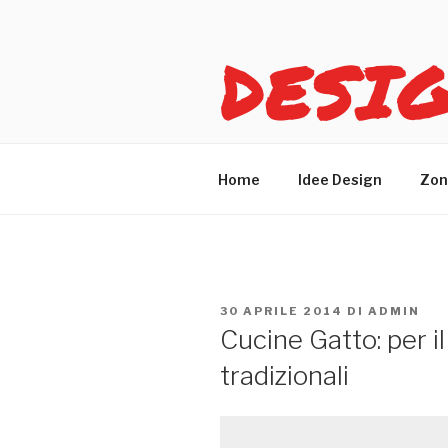
Salta
al
DESI
contenuto
Idee design per arreda
Home
Idee Design
Zon
PUBBLICATO
30 APRILE 2014
DI
ADMIN
IL
Cucine Gatto: per i
tradizionali