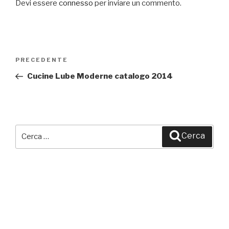
Devi essere
connesso
per inviare un commento.
Navigazione
PRECEDENTE
Articolo
articoli
precedente:
Cucine Lube Moderne catalogo 2014
Cerca:
Cerca