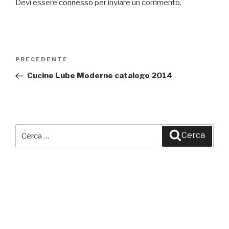
Devi essere
connesso
per inviare un commento.
Navigazione
PRECEDENTE
Articolo
articoli
precedente:
Cucine Lube Moderne catalogo 2014
Cerca:
Cerca