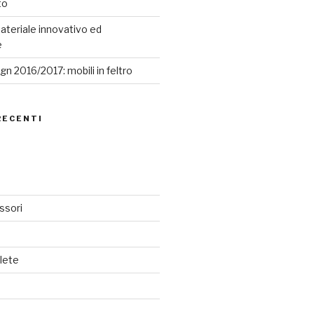
to
ateriale innovativo ed
e
n 2016/2017: mobili in feltro
RECENTI
ssori
lete