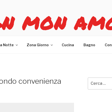
GN MON AM
re casa
a Notte
Zona Giorno
Cucina
Bagno
Con
mondo convenienza
Cerca: