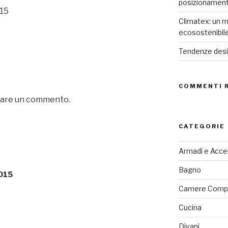
posizionamen
015
Climatex: un m
ecosostenibil
Tendenze desig
COMMENTI 
iare un commento.
CATEGORIE
Armadi e Acce
Bagno
015
Camere Comp
Cucina
Divani