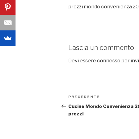
prezzi mondo convenienza 2
Lascia un commento
Devi essere
connesso
per inv
Navigazione
PRECEDENTE
Articolo
articoli
precedente:
Cucine Mondo Convenienza 2
prezzi