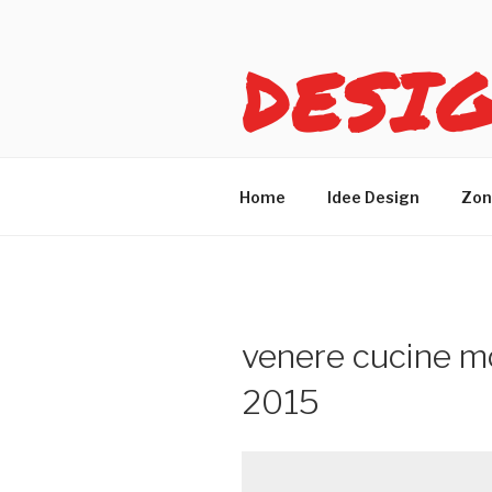
Salta
al
DESI
contenuto
Idee design per arreda
Home
Idee Design
Zon
venere cucine 
2015