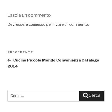
Lascia un commento
Devi essere
connesso
per inviare un commento.
Navigazione
PRECEDENTE
Articolo
articoli
precedente:
Cucine Piccole Mondo Convenienza Catalogo
2014
Cerca:
Cerca