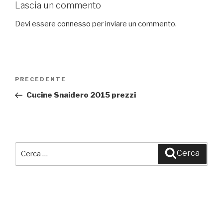
Lascia un commento
Devi essere
connesso
per inviare un commento.
Navigazione
PRECEDENTE
Articolo
articoli
precedente:
Cucine Snaidero 2015 prezzi
Cerca:
Cerca