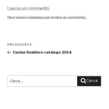
Lascia un commento
Devi essere
connesso
per inviare un commento.
Navigazione
PRECEDENTE
Articolo
articoli
precedente:
Cucine Snaidero catalogo 2014
Cerca:
Cerca