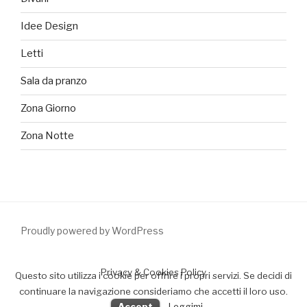
Idee Design
Letti
Sala da pranzo
Zona Giorno
Zona Notte
Proudly powered by WordPress
Privacy & Cookies Policy
Questo sito utilizza i cookie per offrire i propri servizi. Se decidi di
continuare la navigazione consideriamo che accetti il loro uso.
Accept
Leggimi