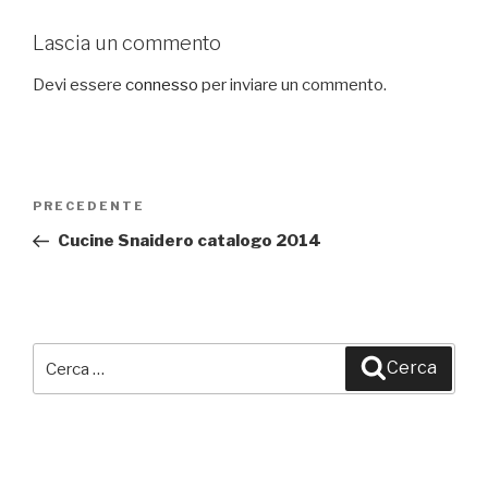
Lascia un commento
Devi essere
connesso
per inviare un commento.
Navigazione
PRECEDENTE
Articolo
articoli
precedente:
Cucine Snaidero catalogo 2014
Cerca:
Cerca