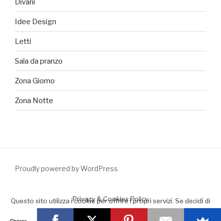
Divani
Idee Design
Letti
Sala da pranzo
Zona Giorno
Zona Notte
Proudly powered by WordPress
Privacy & Cookies Policy
Questo sito utilizza i cookie per offrire i propri servizi. Se decidi di
continuare la navigazione consideriamo che accetti il loro uso.
Shares