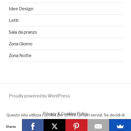
Idee Design
Letti
Sala da pranzo
Zona Giorno
Zona Notte
Proudly powered by WordPress
Privacy & Cookies Policy
Questo sito utilizza i cookie per offrire i propri servizi. Se decidi di
continuare la navigazione consideriamo che accetti il loro uso.
Shares
Accept
Leggimi