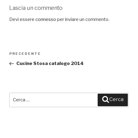
Lascia un commento
Devi essere
connesso
per inviare un commento.
Navigazione
PRECEDENTE
Articolo
articoli
precedente:
Cucine Stosa catalogo 2014
Cerca:
Cerca