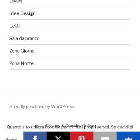
Divani
Idee Design
Letti
Sala da pranzo
Zona Giorno
Zona Notte
Proudly powered by WordPress
Privacy & Cookies Policy
Questo sito utilizza i cookie per offrire i propri servizi. Se decidi di
continuare la navigazione consideriamo che accetti il loro uso.
Shares