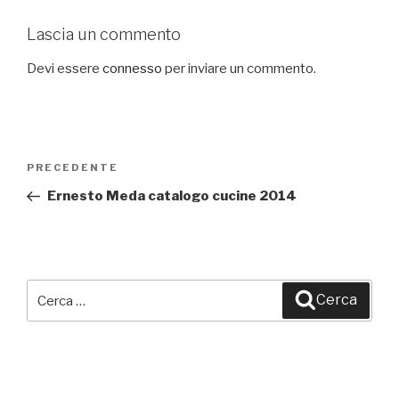
Lascia un commento
Devi essere
connesso
per inviare un commento.
Navigazione
PRECEDENTE
Articolo
articoli
precedente:
Ernesto Meda catalogo cucine 2014
Cerca:
Cerca