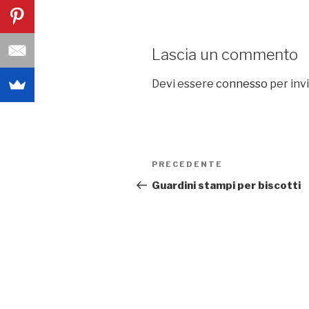
Lascia un commento
Devi essere
connesso
per inv
Navigazione
PRECEDENTE
Articolo
articoli
precedente:
Guardini stampi per biscotti