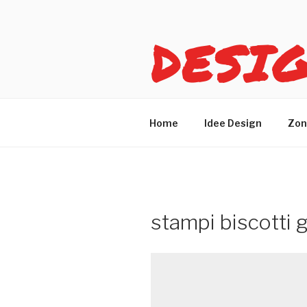
Salta
al
DESI
contenuto
Idee design per arreda
Home
Idee Design
Zon
stampi biscotti g