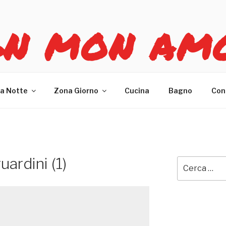
GN MON AM
re casa
a Notte
Zona Giorno
Cucina
Bagno
Con
uardini (1)
Cerca: