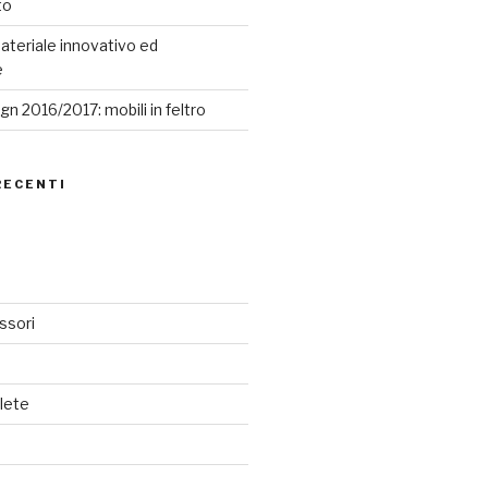
to
ateriale innovativo ed
e
n 2016/2017: mobili in feltro
RECENTI
ssori
lete