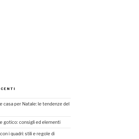
ECENTI
 casa per Natale: le tendenze del
le gotico: consigli ed elementi
n i quadri: stili e regole di