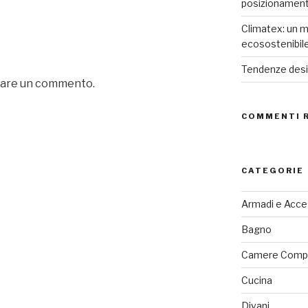
posizionamen
Climatex: un m
ecosostenibil
Tendenze desig
iare un commento.
COMMENTI 
CATEGORIE
Armadi e Acce
Bagno
Camere Comp
Cucina
Divani