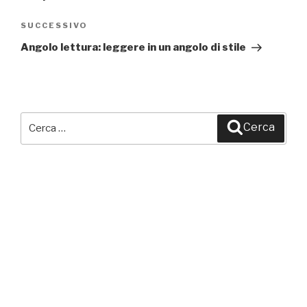
SUCCESSIVO
Articolo
successivo
Angolo lettura: leggere in un angolo di stile
Cerca:
Cerca