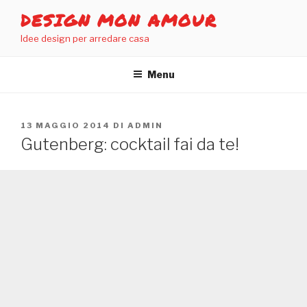
Salta
DESIGN MON AMOUR
al
Idee design per arredare casa
contenuto
Menu
PUBBLICATO
13 MAGGIO 2014
DI
ADMIN
IL
Gutenberg: cocktail fai da te!