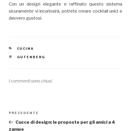
Con un design elegante e raffinato questo sistema
sicuramente vi incuriosirà, potrete creare cocktail unici e
davvero gustosi.
CATEGORIE
CUCINA
TAG
GUTENBERG
I commenti sono chiusi.
Navigazione
PRECEDENTE
Articolo
articoli
precedente:
Cucce di design: le proposte per gli amici a 4
zampe