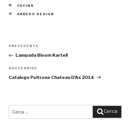
CATEGORIE
CUCINA
TAG
ARREDO DESIGN
Navigazione
PRECEDENTE
Articolo
articoli
precedente:
Lampada Bloom Kartell
SUCCESSIVO
Articolo
successivo
Catalogo Poltrone Chateau D’Ax 2014
Cerca:
Cerca