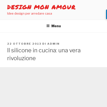
Salta
DESIGN MON AMOUR
al
Idee design per arredare casa
contenuto
Menu
PUBBLICATO
22 OTTOBRE 2013
DI
ADMIN
IL
Il silicone in cucina: una vera
rivoluzione