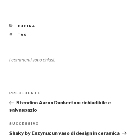
CATEGORIE
CUCINA
TAG
TVS
I commenti sono chiusi.
Navigazione
PRECEDENTE
Articolo
articoli
precedente:
Stendino Aaron Dunkerton: richiudibile e
salvaspazio
SUCCESSIVO
Articolo
successivo
Shaky by Enzyma: un vaso di design in ceramica