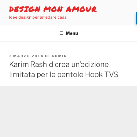
Salta
DESIGN MON AMOUR
al
Idee design per arredare casa
contenuto
Menu
PUBBLICATO
3 MARZO 2014
DI
ADMIN
IL
Karim Rashid crea un’edizione
limitata per le pentole Hook TVS