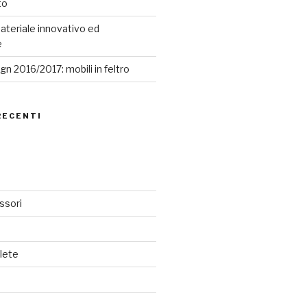
to
ateriale innovativo ed
e
n 2016/2017: mobili in feltro
RECENTI
ssori
lete