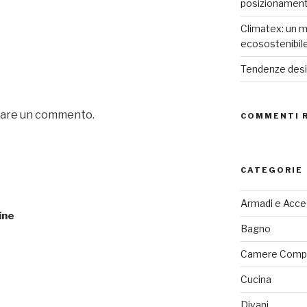
posizionamen
Climatex: un m
ecosostenibil
Tendenze desig
iare un commento.
COMMENTI 
CATEGORIE
Armadi e Acce
ine
Bagno
Camere Comp
Cucina
Divani