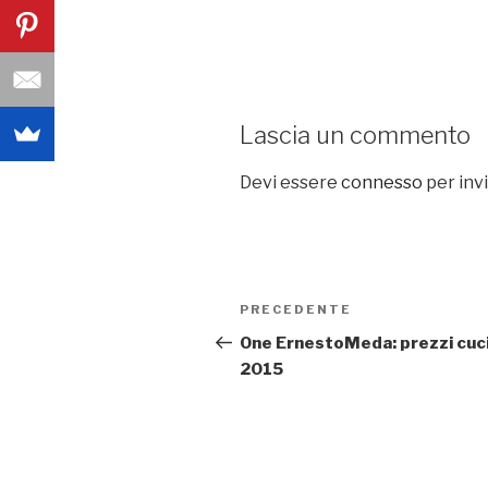
Lascia un commento
Devi essere
connesso
per inv
Navigazione
PRECEDENTE
Articolo
articoli
precedente:
One ErnestoMeda: prezzi cuc
2015