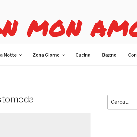
GN MON AM
re casa
a Notte
Zona Giorno
Cucina
Bagno
Con
estomeda
Cerca: