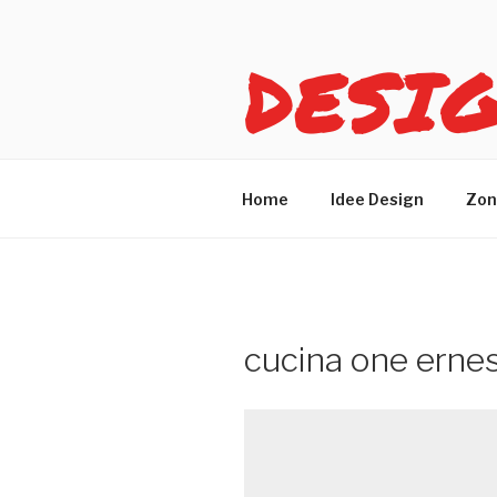
Salta
al
DESI
contenuto
Idee design per arreda
Home
Idee Design
Zon
cucina one ern